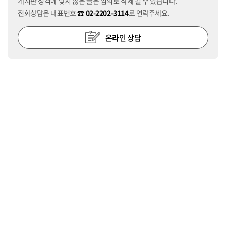
게시판 성격에 맞지 않은 글은 임의로 삭제 될 수 있습니다.
전화상담은 대표번호
☎ 02-2202-3114
로 연락주세요.
온라인 상담
응급수술
365일 24시간
검진시간
평일 8:00 ~ 17:00 (점심 13:00 ~ 14:00) / 토요일 8:00 ~ 13:00
오시는 길
개인정보취급방침
이용약관
이메일무단수집거부
비급여수가목록
청병원 대표원장 : 조성훈
사업자등록번호 : 227-96-02775
주소 : 서울시 강동구 올림픽로 546(성내동)
전화 : 02-2202-3114
팩스 : 02-
2203-3115
ⓒ 청병원. All Rights Reserved.
Designed by WebSite.co.kr