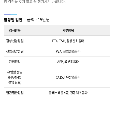
암 검진을 잊지 말고 꼭 챙기시기 바랍니다.
금액 : 15만원
암정밀 검진
검사항목
세부항목
갑상선암정밀
FT4, TSH, 갑상선초음파
전립선암정밀
PSA, 전립선초음파
간암정밀
AFP, 복부초음파
유방암 정밀
(MAMMO
CA153, 유방초음파
촬영 필요)
혈관질환정밀
콜레스테롤 4종, 경동맥초음파