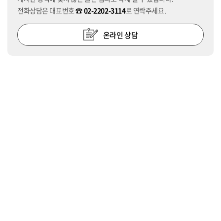
전화상담은 대표번호
☎ 02-2202-3114
로 연락주세요.
온라인 상담
응급수술
365일 24시간
진료시간
월~일요일(공휴일) 오전 9:00 ~ 다음날 오전 6:00 / 점심시간 13:00 ~ 14:00
물리치료센터
월,수,금 9:00~18:00 화,목 09:00~20:00(점심시간없이운영) 토요일
09:00~13:00
오시는 길
개인정보취급방침
이용약관
이메일무단수집거부
비급여수가목록
청병원 대표원장 : 조성훈
사업자등록번호 : 227-96-02775
주소 : 서울시 강동구 올림픽로 546(성내동)
전화 : 02-2202-3114
팩스 : 02-
2203-3115