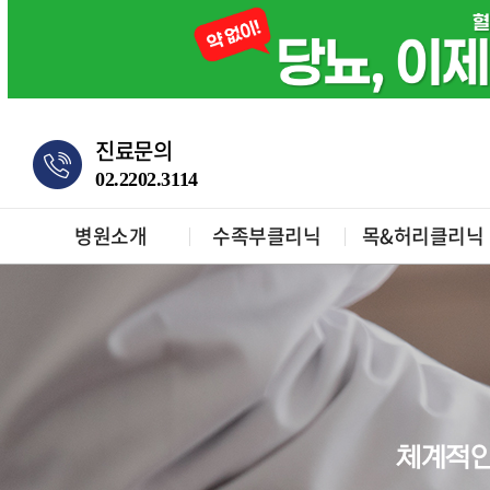
진료문의
02.2202.3114
병원소개
수족부클리닉
목&허리클리닉
체계적인