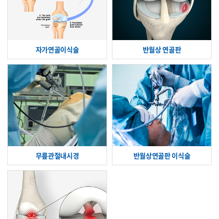
자가연골이식술
반월상 연골판
무릎관절내시경
반월상연골판 이식술