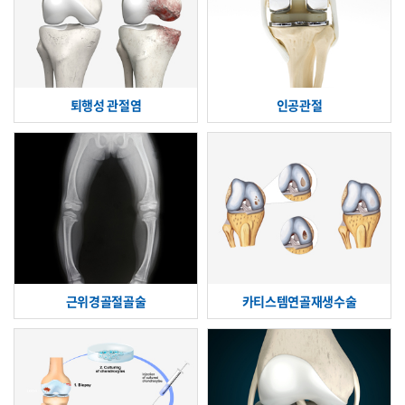
퇴행성 관절염
인공관절
근위경골절골술
카티스템연골재생수술