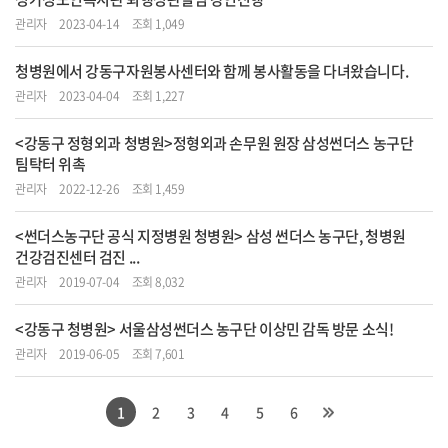
관리자
2023-04-14
조회 1,049
청병원에서 강동구자원봉사센터와 함께 봉사활동을 다녀왔습니다.
관리자
2023-04-04
조회 1,227
<강동구 정형외과 청병원>정형외과 손무원 원장 삼성썬더스 농구단
팀탁터 위촉
관리자
2022-12-26
조회 1,459
<썬더스농구단 공식 지정병원 청병원> 삼성 썬더스 농구단, 청병원
건강검진센터 검진 ...
관리자
2019-07-04
조회 8,032
<강동구 청병원> 서울삼성썬더스 농구단 이상민 감독 방문 소식!
관리자
2019-06-05
조회 7,601
1
2
3
4
5
6