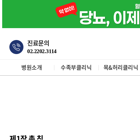
진료문의
02.2202.3114
병원소개
수족부클리닉
목&허리클리닉
제1장 총 칙