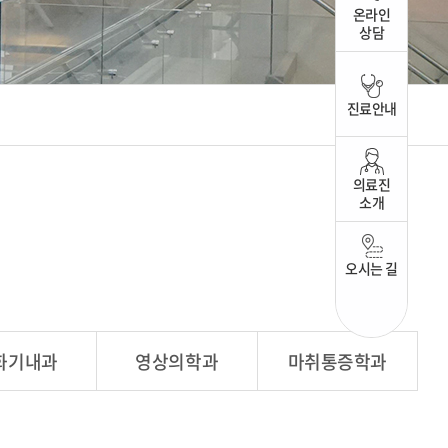
온라인
상담
진료안내
의료진
소개
오시는 길
화기내과
영상의학과
마취통증학과