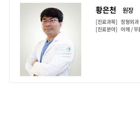
황은천
원장
[진료과목]
정형외과
[진료분야]
어깨 / 무