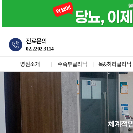
진료문의
02.2202.3114
병원소개
수족부클리닉
목&허리클리닉
체계적인