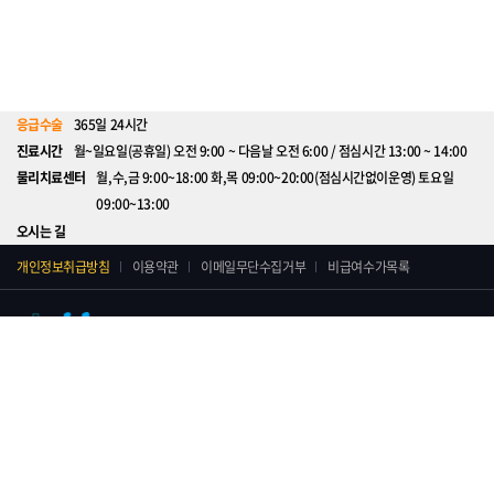
응급수술
365일 24시간
진료시간
월~일요일(공휴일) 오전 9:00 ~ 다음날 오전 6:00 / 점심시간 13:00 ~ 14:00
물리치료센터
월,수,금 9:00~18:00 화,목 09:00~20:00(점심시간없이운영) 토요일
09:00~13:00
오시는 길
개인정보취급방침
이용약관
이메일무단수집거부
비급여수가목록
청병원 대표원장 : 조성훈
사업자등록번호 : 227-96-02775
주소 : 서울시 강동구 올림픽로 546(성내동)
전화 : 02-2202-3114
팩스 : 02-
2203-3115
ⓒ 청병원. All Rights Reserved.
Designed by WebSite.co.kr